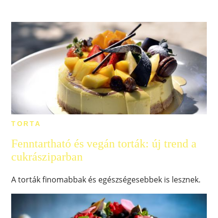
TORTA
Fenntartható és vegán torták: új trend a
cukrásziparban
A torták finomabbak és egészségesebbek is lesznek.