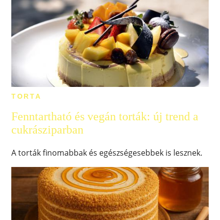
TORTA
Fenntartható és vegán torták: új trend a
cukrásziparban
A torták finomabbak és egészségesebbek is lesznek.