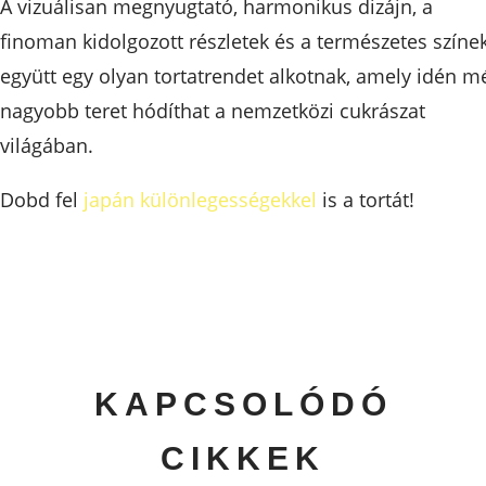
A vizuálisan megnyugtató, harmonikus dizájn, a
finoman kidolgozott részletek és a természetes színe
együtt egy olyan tortatrendet alkotnak, amely idén m
nagyobb teret hódíthat a nemzetközi cukrászat
világában.
Dobd fel
japán különlegességekkel
is a tortát!
KAPCSOLÓDÓ
CIKKEK