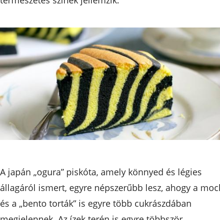
A japán „ogura” piskóta, amely könnyed és légies
állagáról ismert, egyre népszerűbb lesz, ahogy a moc
és a „bento torták” is egyre több cukrászdában
megjelennek. Az ízek terén is egyre többször