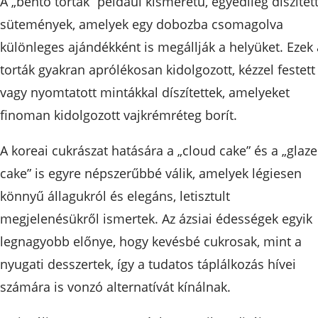
A „bento torták” például kisméretű, egyedileg díszítet
sütemények, amelyek egy dobozba csomagolva
különleges ajándékként is megállják a helyüket. Ezek 
torták gyakran aprólékosan kidolgozott, kézzel festett
vagy nyomtatott mintákkal díszítettek, amelyeket
finoman kidolgozott vajkrémréteg borít.
A koreai cukrászat hatására a „cloud cake” és a „glaze
cake” is egyre népszerűbbé válik, amelyek légiesen
könnyű állagukról és elegáns, letisztult
megjelenésükről ismertek. Az ázsiai édességek egyik
legnagyobb előnye, hogy kevésbé cukrosak, mint a
nyugati desszertek, így a tudatos táplálkozás hívei
számára is vonzó alternatívát kínálnak.