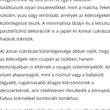
találkozunk olyan összetevőkkel, mint a matcha, feke
szezám, yuzu vagy vörösbab, amelyek az édességeket
különlegessé teszik. A minimalista dizájn és a letisztul
pasztellszínű dekorációk is a japán és koreai cukrásza
hatását tükrözik.
Az ázsiai cukrászat különlegessége abban rejlik, hogy
az édességek nem csupán az ízükben, hanem
textúrájukban is eltérnek a nyugati süteményektől. Az
olyan alapanyagok, mint a rizsliszt vagy a babpüré,
lágyabb, rugalmasabb állagot kölcsönöznek a
desszerteknek, ami tökéletesen illeszkedik a könnyed
habos krémekkel kombinált tortákhoz.