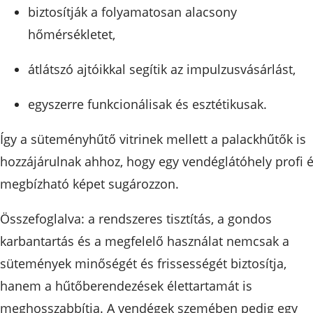
biztosítják a folyamatosan alacsony
hőmérsékletet,
átlátszó ajtóikkal segítik az impulzusvásárlást,
egyszerre funkcionálisak és esztétikusak.
Így a süteményhűtő vitrinek mellett a palackhűtők is
hozzájárulnak ahhoz, hogy egy vendéglátóhely profi 
megbízható képet sugározzon.
Összefoglalva: a rendszeres tisztítás, a gondos
karbantartás és a megfelelő használat nemcsak a
sütemények minőségét és frissességét biztosítja,
hanem a hűtőberendezések élettartamát is
meghosszabbítja. A vendégek szemében pedig egy