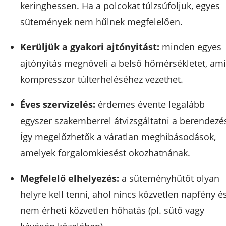
keringhessen. Ha a polcokat túlzsúfoljuk, egyes
sütemények nem hűlnek megfelelően.
Kerüljük a gyakori ajtónyitást:
minden egyes
ajtónyitás megnöveli a belső hőmérsékletet, ami
kompresszor túlterheléséhez vezethet.
Éves szervizelés:
érdemes évente legalább
egyszer szakemberrel átvizsgáltatni a berendezés
Így megelőzhetők a váratlan meghibásodások,
amelyek forgalomkiesést okozhatnának.
Megfelelő elhelyezés:
a süteményhűtőt olyan
helyre kell tenni, ahol nincs közvetlen napfény é
nem érheti közvetlen hőhatás (pl. sütő vagy