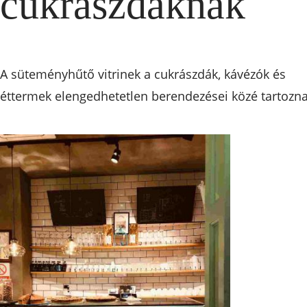
cukrászdáknak
A süteményhűtő vitrinek a cukrászdák, kávézók és
éttermek elengedhetetlen berendezései közé tartozna