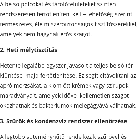
A belső polcokat és tárolófelületeket szintén
rendszeresen fertőtleníteni kell – lehetőség szerint
természetes, élelmiszerbiztonságos tisztítószerekkel,
amelyek nem hagynak erős szagot.
2. Heti mélytisztítás
Hetente legalább egyszer javasolt a teljes belső tér
kiürítése, majd fertőtlenítése. Ez segít eltávolítani az
apró morzsákat, a kiömlött krémek vagy szirupok
maradványait, amelyek idővel kellemetlen szagot
okozhatnak és baktériumok melegágyává válhatnak.
3. Szűrők és kondenzvíz rendszer ellenőrzése
A legtöbb süteményhűtő rendelkezik szűrővel és