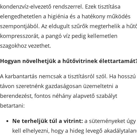
kondenzvíz-elvezető rendszerrel. Ezek tisztítása
elengedhetetlen a higiénia és a hatékony működés
szempontjából. Az eldugult szűrők megterhelik a hűt
kompresszorát, a pangó víz pedig kellemetlen
szagokhoz vezethet.
Hogyan növelhetjük a hűtővitrinek élettartamát
A karbantartás nemcsak a tisztításról szól. Ha hosszú
távon szeretnénk gazdaságosan üzemeltetni a
berendezést, fontos néhány alapvető szabályt
betartani:
Ne terheljük túl a vitrint:
a süteményeket úgy
kell elhelyezni, hogy a hideg levegő akadálytalan