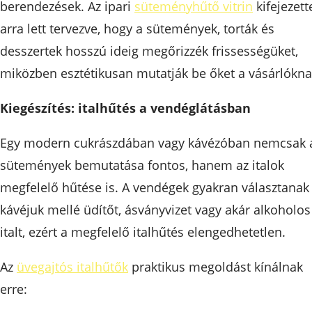
berendezések. Az ipari
süteményhűtő vitrin
kifejezett
arra lett tervezve, hogy a sütemények, torták és
desszertek hosszú ideig megőrizzék frissességüket,
miközben esztétikusan mutatják be őket a vásárlókna
Kiegészítés: italhűtés a vendéglátásban
Egy modern cukrászdában vagy kávézóban nemcsak 
sütemények bemutatása fontos, hanem az italok
megfelelő hűtése is. A vendégek gyakran választanak
kávéjuk mellé üdítőt, ásványvizet vagy akár alkoholos
italt, ezért a megfelelő italhűtés elengedhetetlen.
Az
üvegajtós italhűtők
praktikus megoldást kínálnak
erre: